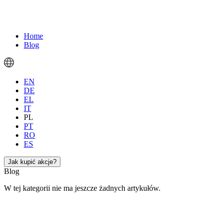
Home
Blog
EN
DE
EL
IT
PL
PT
RO
ES
Jak kupić akcje?
Blog
W tej kategorii nie ma jeszcze żadnych artykułów.