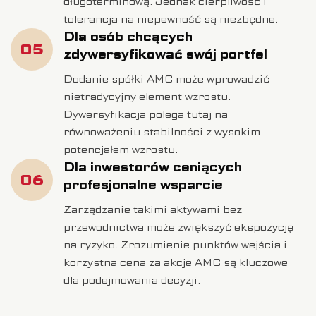
długoterminową. Jednak cierpliwość i
tolerancja na niepewność są niezbędne.
Dla osób chcących
05
zdywersyfikować swój portfel
Dodanie spółki AMC może wprowadzić
nietradycyjny element wzrostu.
Dywersyfikacja polega tutaj na
równoważeniu stabilności z wysokim
potencjałem wzrostu.
Dla inwestorów ceniących
06
profesjonalne wsparcie
Zarządzanie takimi aktywami bez
przewodnictwa może zwiększyć ekspozycję
na ryzyko. Zrozumienie punktów wejścia i
korzystna cena za akcje AMC są kluczowe
dla podejmowania decyzji.