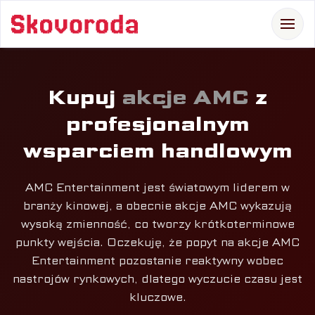
Kupuj
akcje AMC
z
profesjonalnym
wsparciem handlowym
EN
DE
EL
IT
PL
PT
RO
ES
AMC Entertainment jest światowym liderem w
branży kinowej, a obecnie akcje AMC wykazują
wysoką zmienność, co tworzy krótkoterminowe
punkty wejścia. Oczekuję, że popyt na akcje AMC
Entertainment pozostanie reaktywny wobec
nastrojów rynkowych, dlatego wyczucie czasu jest
kluczowe.