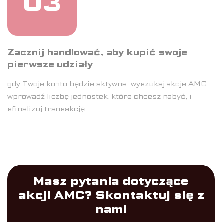
03
Zacznij handlować, aby kupić swoje
pierwsze udziały
gdy Twoje konto będzie aktywne, wyszukaj akcje AMC,
wprowadź liczbę jednostek, które chcesz nabyć, i
sfinalizuj transakcję.
Masz pytania dotyczące
akcji AMC? Skontaktuj się z
nami