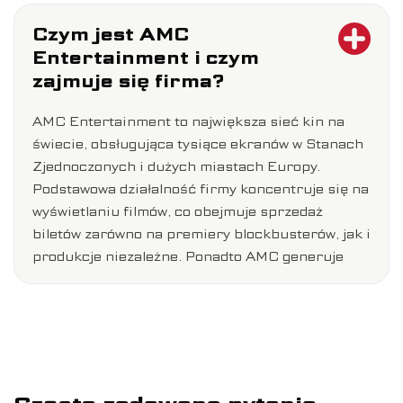
Czym jest AMC
Entertainment i czym
zajmuje się firma?
AMC Entertainment to największa sieć kin na
świecie, obsługująca tysiące ekranów w Stanach
Zjednoczonych i dużych miastach Europy.
Podstawowa działalność firmy koncentruje się na
wyświetlaniu filmów, co obejmuje sprzedaż
biletów zarówno na premiery blockbusterów, jak i
produkcje niezależne. Ponadto AMC generuje
dodatkowe przychody z działalności
gastronomicznej, sprzedając żywność i napoje,
oraz poprzez ekskluzywne wydarzenia, takie jak
filmy koncertowe czy transmisje na żywo. Takie
zróżnicowane podejście pozwala firmie
pozyskiwać wiele strumieni przychodów.