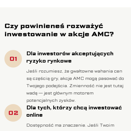
Czy powinieneś rozważyć
inwestowanie w akcje AMC?
Twoje imię
Dla inwestorów akceptujących
01
Twój telefon
ryzyko rynkowe
Jeśli rozumiesz, że gwałtowne wahania cen
są częścią gry, akcje AMC mogą pasować do
Twój e-mail
Twojego podejścia. Zmienność nie jest tutaj
wadą — jest głównym motorem
potencjalnych zysków.
Dla tych, którzy chcą inwestować
02
online
Dostępność ma znaczenie. Jeśli Twoim